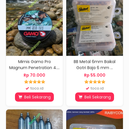
Mimis Gamo Pro
BB Metal 6mm Baikal
Magnum Penetration 4....
Gotri Baja 6 mm ...
Rp 70.000
Rp 55.000
toco.id
toco.id
Beli Sekarang
Beli Sekarang