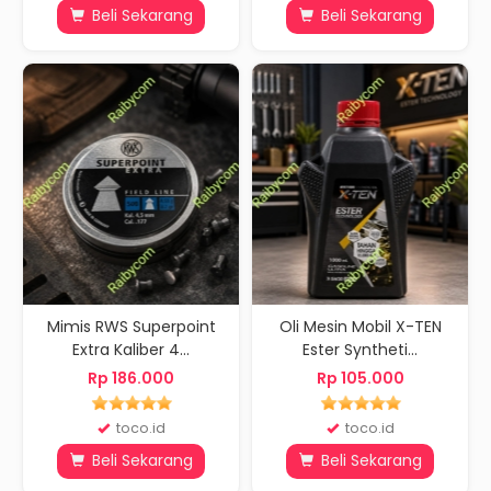
Beli Sekarang
Beli Sekarang
Mimis RWS Superpoint
Oli Mesin Mobil X-TEN
Extra Kaliber 4...
Ester Syntheti...
Rp 186.000
Rp 105.000
toco.id
toco.id
Beli Sekarang
Beli Sekarang