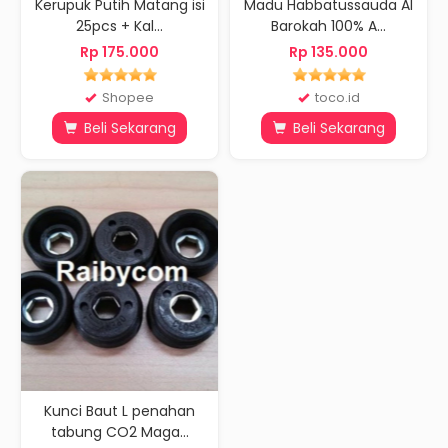
Kerupuk Putih Matang isi
Madu Habbatussauda Al
25pcs + Kal...
Barokah 100% A...
Rp 175.000
Rp 135.000
Shopee
toco.id
Beli Sekarang
Beli Sekarang
Kunci Baut L penahan
tabung CO2 Maga...