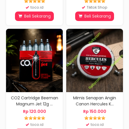
toco.id
Tiktok Shop
Beli Sekarang
Beli Sekarang
CO2 Cartridge Beeman
Mimis Senapan Angin
Magnum Jet 12g ...
Canon Hercules K...
Rp 120.000
Rp 150.000
toco.id
toco.id