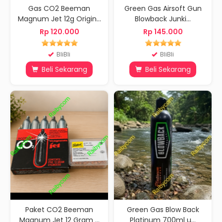
Gas CO2 Beeman
Green Gas Airsoft Gun
Magnum Jet 12g Origin...
Blowback Junki...
Rp 120.000
Rp 145.000
BliBli
BliBli
Beli Sekarang
Beli Sekarang
Paket CO2 Beeman
Green Gas Blow Back
Magnum Jet 12 Gram ...
Platinum 700ml u...