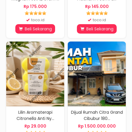
Rp 175.000
Rp 145.000
toco.id
toco.id
Beli Sekarang
Beli Sekarang
Lilin Aromaterapi
Dijual Rumah Citra Grand
Citronella Anti Ny...
Cibubur 180...
Rp 29.000
Rp 1.500.000.000