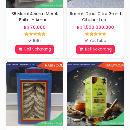
BB Metal 4,5mm Merek
Rumah Dijual Citra Grand
Baikal – Amun...
Cibubur Lua...
Rp 70.000
Rp 1.500.000.000
BliBli
YouTube
Beli Sekarang
Beli Sekarang