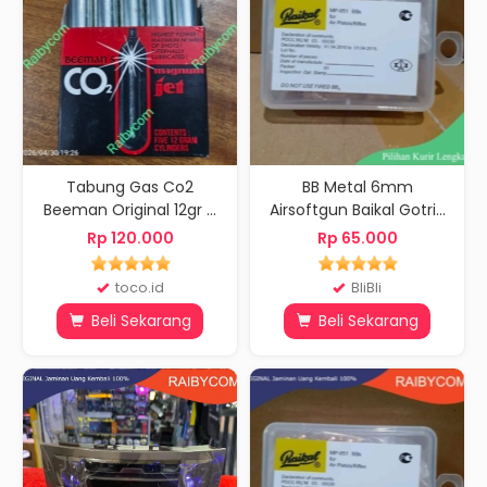
Tabung Gas Co2
BB Metal 6mm
Beeman Original 12gr ...
Airsoftgun Baikal Gotri...
Rp 120.000
Rp 65.000
toco.id
BliBli
Beli Sekarang
Beli Sekarang