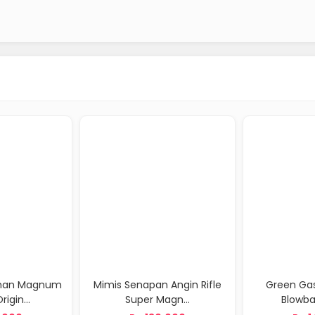
 Senapan Angin Rifle
Green Gas Airsoft Gun
BB 
Super Magn...
Blowback Junki...