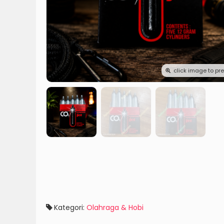
click image to pr
Kategori:
Olahraga & Hobi