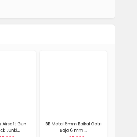
Metal 6mm Baikal Gotri
Spring Upgrade Stainless
Baja 6 mm ...
WG321 WG323...