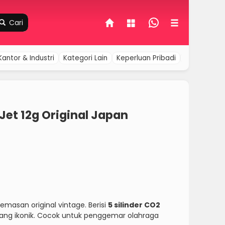
Cari
Kantor & Industri
Kategori Lain
Keperluan Pribadi
Komputer &
t 12g Original Japan
masan original vintage. Berisi
5 silinder CO2
yang ikonik. Cocok untuk penggemar olahraga