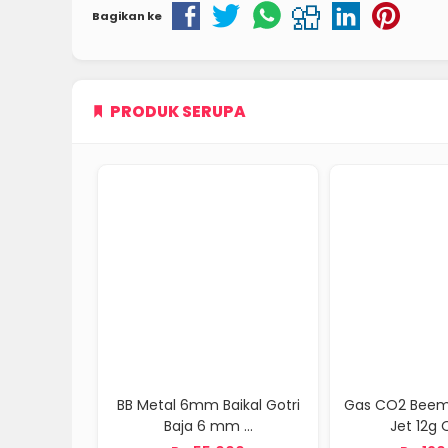
Bagikan ke
PRODUK SERUPA
 6mm Baikal Gotri
Gas CO2 Beeman Magnum
Mimis
aja 6 mm ...
Jet 12g Origin...