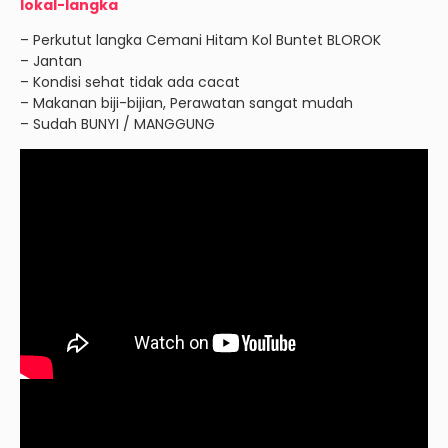
lokal-langka
– Perkutut langka Cemani Hitam Kol Buntet BLOROK
– Jantan
– Kondisi sehat tidak ada cacat
– Makanan biji-bijian, Perawatan sangat mudah
– Sudah BUNYI / MANGGUNG