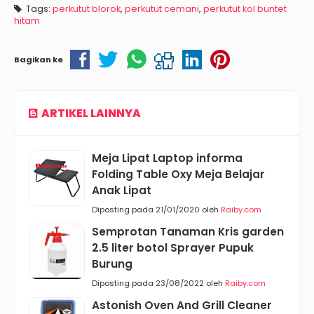
Tags:
perkutut blorok
,
perkutut cemani
,
perkutut kol buntet
hitam
Bagikan ke
ARTIKEL LAINNYA
Meja Lipat Laptop informa
Folding Table Oxy Meja Belajar
Anak Lipat
Diposting pada 21/01/2020 oleh
Raiby.com
Semprotan Tanaman Kris garden
2.5 liter botol Sprayer Pupuk
Burung
Diposting pada 23/08/2022 oleh
Raiby.com
Astonish Oven And Grill Cleaner