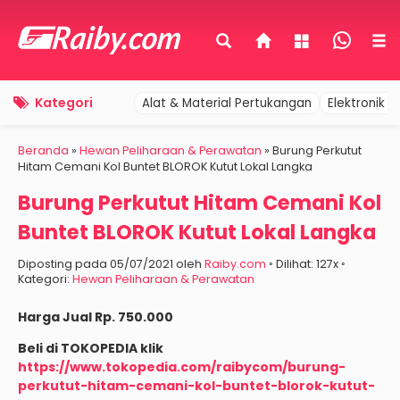
Kategori
Alat & Material Pertukangan
Elektronik 
Beranda
»
Hewan Peliharaan & Perawatan
»
Burung Perkutut
Hitam Cemani Kol Buntet BLOROK Kutut Lokal Langka
Burung Perkutut Hitam Cemani Kol
Buntet BLOROK Kutut Lokal Langka
Diposting pada 05/07/2021 oleh
Raiby.com
◦ Dilihat: 127x ◦
Kategori:
Hewan Peliharaan & Perawatan
Harga Jual Rp. 750.000
Beli di TOKOPEDIA klik
https://www.tokopedia.com/raibycom/burung-
perkutut-hitam-cemani-kol-buntet-blorok-kutut-