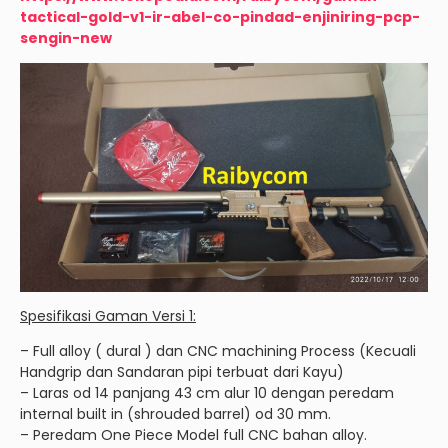
tactical-gold-v1-ir-abel-co-pindad-enjiniring-pcp-
sengin-new
Spesifikasi Gaman Versi 1:
– Full alloy ( dural ) dan CNC machining Process (Kecuali
Handgrip dan Sandaran pipi terbuat dari Kayu)
– Laras od 14 panjang 43 cm alur 10 dengan peredam
internal built in (shrouded barrel) od 30 mm.
– Peredam One Piece Model full CNC bahan alloy.