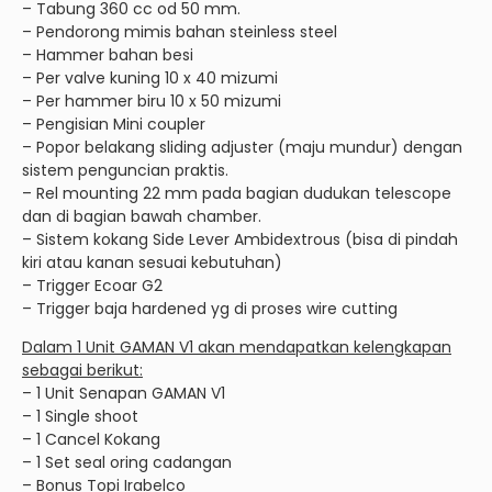
– Tabung 360 cc od 50 mm.
– Pendorong mimis bahan steinless steel
– Hammer bahan besi
– Per valve kuning 10 x 40 mizumi
– Per hammer biru 10 x 50 mizumi
– Pengisian Mini coupler
– Popor belakang sliding adjuster (maju mundur) dengan
sistem penguncian praktis.
– Rel mounting 22 mm pada bagian dudukan telescope
dan di bagian bawah chamber.
– Sistem kokang Side Lever Ambidextrous (bisa di pindah
kiri atau kanan sesuai kebutuhan)
– Trigger Ecoar G2
– Trigger baja hardened yg di proses wire cutting
Dalam 1 Unit GAMAN V1 akan mendapatkan kelengkapan
sebagai berikut:
– 1 Unit Senapan GAMAN V1
– 1 Single shoot
– 1 Cancel Kokang
– 1 Set seal oring cadangan
– Bonus Topi Irabelco