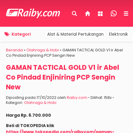
Kategori
Alat & Material Pertukangan
Elektronik 
Beranda
»
Olahraga & Hobi
»
GAMAN TACTICAL GOLD V1 ir Abel
Co Pindad Enjiniring PCP Sengin New
GAMAN TACTICAL GOLD V1 ir Abel
Co Pindad Enjiniring PCP Sengin
New
Diposting pada 17/10/2022 oleh
Raiby.com
◦ Dilihat: 158x ◦
Kategori:
Olahraga & Hobi
Harga Rp. 6.700.000
Beli di TOKOPEDIA klik
https://www.tokopedia.com/raibycom/gaman-