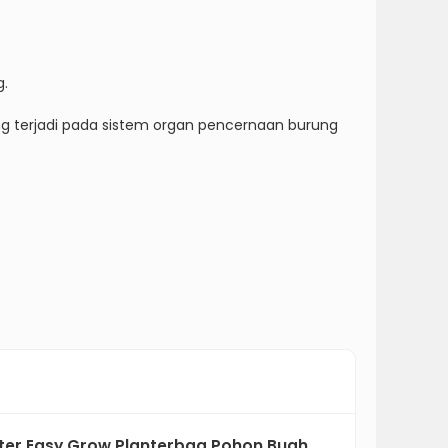
g.
ng terjadi pada sistem organ pencernaan burung
Liter Easy Grow Planterbag Pohon Buah