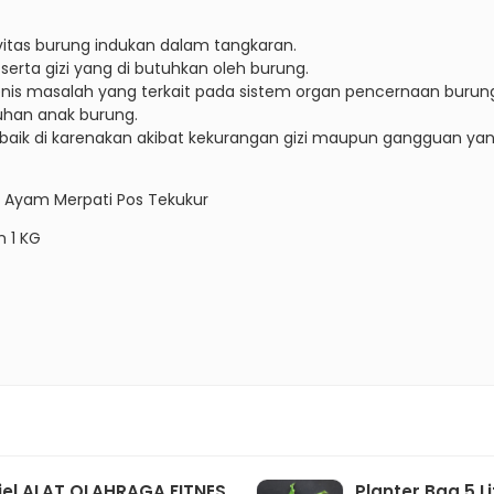
tas burung indukan dalam tangkaran.
erta gizi yang di butuhkan oleh burung.
nis masalah yang terkait pada sistem organ pencernaan burun
han anak burung.
 baik di karenakan akibat kekurangan gizi maupun gangguan ya
Ayam Merpati Pos Tekukur
 1 KG
jel ALAT OLAHRAGA FITNES
Planter Bag 5 