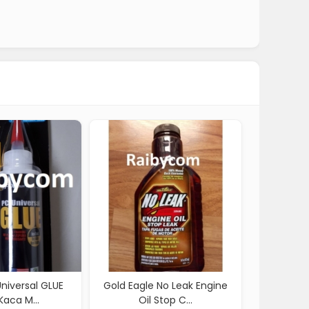
old Eagle No Leak Engine
Lem PC Fahrenheit 28.5gr
Oil Stop C...
Perbaiki Mu...