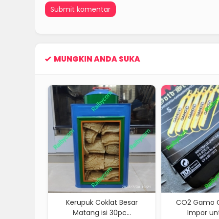
MUNGKIN ANDA SUKA
upuk Coklat Besar
CO2 Gamo Gold Series
Lem 
tang isi 30pc...
Impor untuk Air...