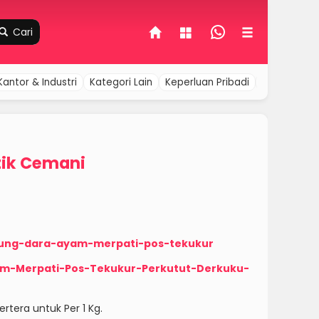
Cari
Kantor & Industri
Kategori Lain
Keperluan Pribadi
Komputer &
tik Cemani
ung-dara-ayam-merpati-pos-tekukur
m-Merpati-Pos-Tekukur-Perkutut-Derkuku-
rtera untuk Per 1 Kg.