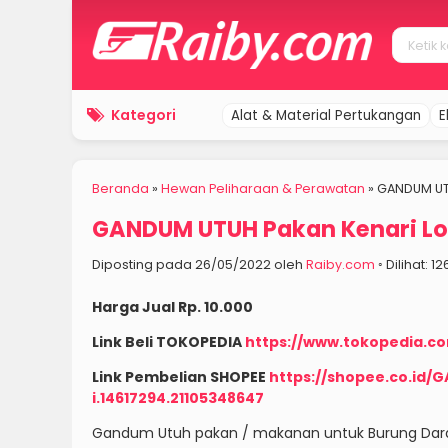
Kategori
Alat & Material Pertukangan
E
Beranda
»
Hewan Peliharaan & Perawatan
»
GANDUM UT
GANDUM UTUH Pakan Kenari L
Diposting pada 26/05/2022 oleh
Raiby.com
◦ Dilihat: 1
Harga Jual Rp. 10.000
Link Beli TOKOPEDIA
https://www.tokopedia.
Link Pembelian SHOPEE
https://shopee.co.i
i.14617294.21105348647
Gandum Utuh pakan / makanan untuk Burung Dara, Ay