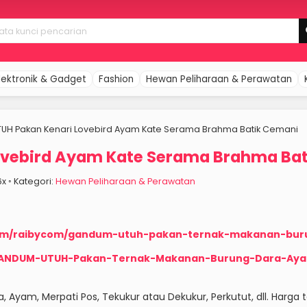
lektronik & Gadget
Fashion
Hewan Peliharaan & Perawatan
UH Pakan Kenari Lovebird Ayam Kate Serama Brahma Batik Cemani
ovebird Ayam Kate Serama Brahma Ba
26x ◦ Kategori:
Hewan Peliharaan & Perawatan
com/raibycom/gandum-utuh-pakan-ternak-makanan-bur
d/GANDUM-UTUH-Pakan-Ternak-Makanan-Burung-Dara-Aya
am, Merpati Pos, Tekukur atau Dekukur, Perkutut, dll. Harga te