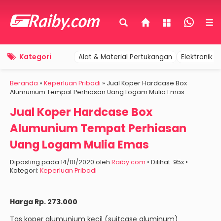
Kategori
Alat & Material Pertukangan
Elektronik 
Beranda
»
Keperluan Pribadi
»
Jual Koper Hardcase Box
Alumunium Tempat Perhiasan Uang Logam Mulia Emas
Jual Koper Hardcase Box
Alumunium Tempat Perhiasan
Uang Logam Mulia Emas
Diposting pada 14/01/2020 oleh
Raiby.com
◦ Dilihat: 95x ◦
Kategori:
Keperluan Pribadi
Harga Rp. 273.000
Tas koper alumunium kecil (suitcase aluminum)