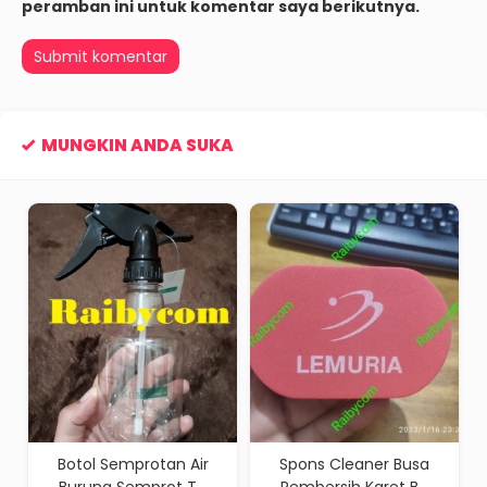
peramban ini untuk komentar saya berikutnya.
MUNGKIN ANDA SUKA
n Air
Spons Cleaner Busa
Planter Bag 500 Liter