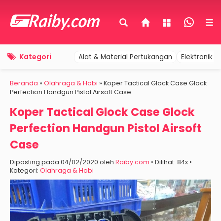
Kategori
Alat & Material Pertukangan
Elektronik 
Beranda
»
Olahraga & Hobi
»
Koper Tactical Glock Case Glock
Perfection Handgun Pistol Airsoft Case
Koper Tactical Glock Case Glock
Perfection Handgun Pistol Airsoft
Case
Diposting pada 04/02/2020 oleh
Raiby.com
◦ Dilihat: 84x ◦
Kategori:
Olahraga & Hobi