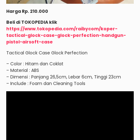
Harga Rp. 210.000
Beli di TOKOPEDIA klik
https://www.tokopedia.com/raibycom/koper-
tactical-glock-case-glock-perfection-handgun-
pistol-airsoft-case
Tactical Glock Case Glock Perfection
– Color : Hitam dan Coklat
– Material : ABS
– Dimensi : Panjang 26,5cm, Lebar 6cm, Tinggi 23cm
– Include : Foam dan Cleaning Tools