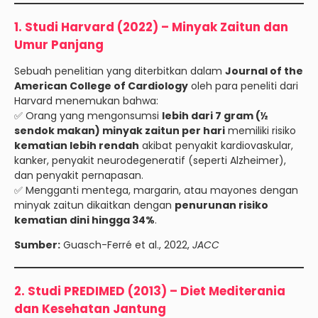
1. Studi Harvard (2022) – Minyak Zaitun dan
Umur Panjang
Sebuah penelitian yang diterbitkan dalam
Journal of the
American College of Cardiology
oleh para peneliti dari
Harvard menemukan bahwa:
✅ Orang yang mengonsumsi
lebih dari 7 gram (½
sendok makan) minyak zaitun per hari
memiliki risiko
kematian lebih rendah
akibat penyakit kardiovaskular,
kanker, penyakit neurodegeneratif (seperti Alzheimer),
dan penyakit pernapasan.
✅ Mengganti mentega, margarin, atau mayones dengan
minyak zaitun dikaitkan dengan
penurunan risiko
kematian dini hingga 34%
.
Sumber:
Guasch-Ferré et al., 2022,
JACC
2. Studi PREDIMED (2013) – Diet Mediterania
dan Kesehatan Jantung