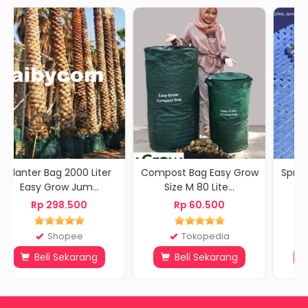
iter
Compost Bag Easy Grow
Spring Upgrade Stainless
..
Size M 80 Lite...
WG321 WG323...
Rp 60.500
Rp 19.000
Tokopedia
toco.id
g
Beli Sekarang
Beli Sekarang