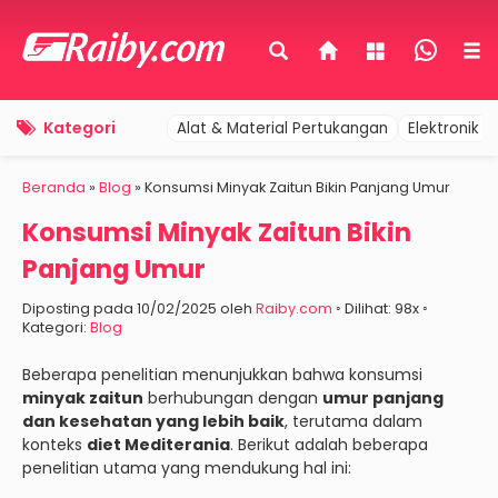
Kategori
Alat & Material Pertukangan
Elektronik 
Beranda
»
Blog
»
Konsumsi Minyak Zaitun Bikin Panjang Umur
Konsumsi Minyak Zaitun Bikin
Panjang Umur
Diposting pada 10/02/2025 oleh
Raiby.com
◦ Dilihat: 98x ◦
Kategori:
Blog
Beberapa penelitian menunjukkan bahwa konsumsi
minyak zaitun
berhubungan dengan
umur panjang
dan kesehatan yang lebih baik
, terutama dalam
konteks
diet Mediterania
. Berikut adalah beberapa
penelitian utama yang mendukung hal ini: