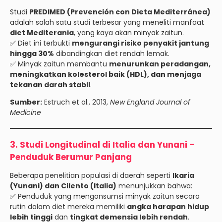
Studi
PREDIMED (Prevención con Dieta Mediterránea)
adalah salah satu studi terbesar yang meneliti manfaat
diet Mediterania
, yang kaya akan minyak zaitun.
✅ Diet ini terbukti
mengurangi risiko penyakit jantung
hingga 30%
dibandingkan diet rendah lemak.
✅ Minyak zaitun membantu
menurunkan peradangan,
meningkatkan kolesterol baik (HDL), dan menjaga
tekanan darah stabil
.
Sumber:
Estruch et al., 2013,
New England Journal of
Medicine
3. Studi Longitudinal di Italia dan Yunani –
Penduduk Berumur Panjang
Beberapa penelitian populasi di daerah seperti
Ikaria
(Yunani) dan Cilento (Italia)
menunjukkan bahwa:
✅ Penduduk yang mengonsumsi minyak zaitun secara
rutin dalam diet mereka memiliki
angka harapan hidup
lebih tinggi
dan
tingkat demensia lebih rendah
.