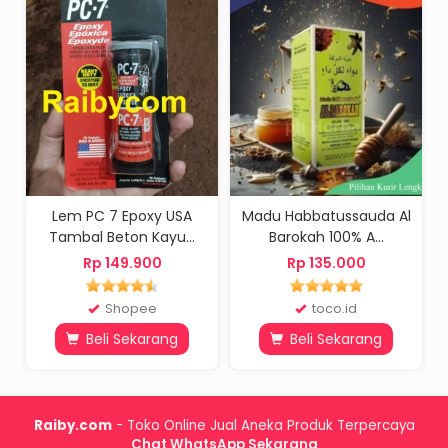
Lem PC 7 Epoxy USA
Madu Habbatussauda Al
Gembo
Tambal Beton Kayu...
Barokah 100% A...
Krisbo
Rp 149.900
Rp 135.000
R
Shopee
toco.id
Beli Sekarang
Beli Sekarang
B
Raiby.com
- Toko Online Jual Aneka Produk Terpercaya
Chat WhatsApp Sekarang