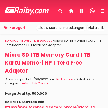
Kategori
Alat & Material Pertukangan
Elektronik 
Beranda
»
Elektronik & Gadget
»
Micro SD 1TB Memory Card 1 TB
Kartu Memori HP 1 Tera Free Adapter
Micro SD 1TB Memory Card 1 TB
Kartu Memori HP 1 Tera Free
Adapter
Diposting pada 25/08/2022 oleh
Raiby.com
◦ Dilihat: 92x ◦
Kategori:
Elektronik & Gadget
Harga Jual Rp. 800.000
Beli di TOKOPEDIA klik
https://www.tokopedia.com/raibycom/micro-sd-