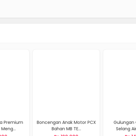
Anak Motor PCX
Gulungan Gantungan
Spon
n MB TE...
Selang Air Taman ...
Pembe