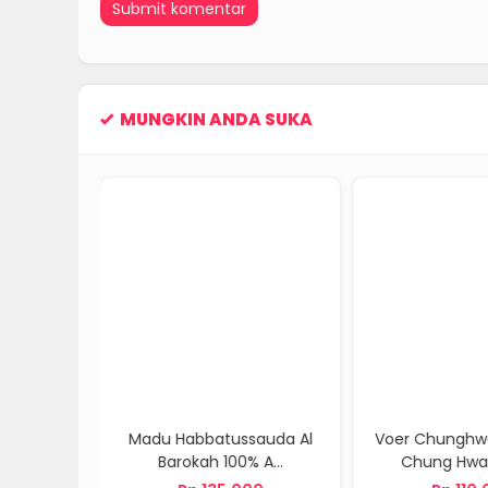
MUNGKIN ANDA SUKA
tussauda Al
Voer Chunghwa Premium
Boncengan 
100% A...
Chung Hwa Meng...
Baha