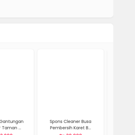
s Cleaner Busa
Lem Kaca Transparan /
Plante
rsih Karet B...
Clear LOCTITE ...