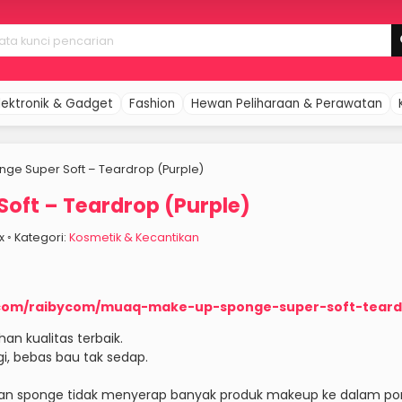
lektronik & Gadget
Fashion
Hewan Peliharaan & Perawatan
e Super Soft – Teardrop (Purple)
ft – Teardrop (Purple)
6x ◦ Kategori:
Kosmetik & Kecantikan
.com/raibycom/muaq-make-up-sponge-super-soft-teard
n kualitas terbaik.
i, bebas bau tak sedap.
an sponge tidak menyerap banyak produk makeup ke dalam pori