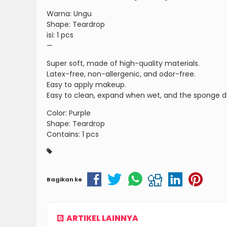
Warna: Ungu
Shape: Teardrop
isi: 1 pcs
—
Super soft, made of high-quality materials.
Latex-free, non-allergenic, and odor-free.
Easy to apply makeup.
Easy to clean, expand when wet, and the sponge do
Color: Purple
Shape: Teardrop
Contains: 1 pcs
Bagikan ke
ARTIKEL LAINNYA