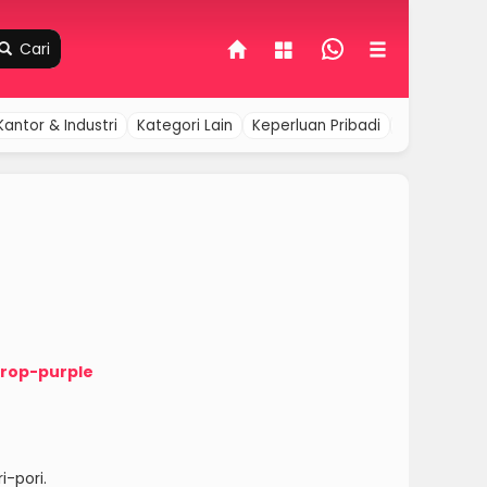
Cari
Kantor & Industri
Kategori Lain
Keperluan Pribadi
Komputer &
rop-purple
-pori.