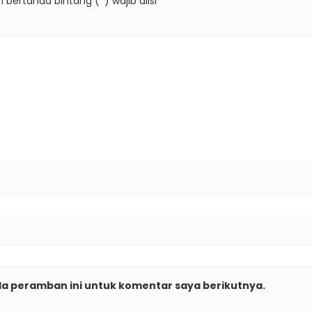
 bertanda bintang (*) wajib diisi
da peramban ini untuk komentar saya berikutnya.