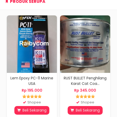
PRODUK SERUPA
Lem Epoxy PC-11 Marine
RUST BULLET Penghilang
USA
Karat Cat Coa...
T
Rp 195.000
Rp 345.000
Shopee
Shopee
Beli Sekarang
Beli Sekarang