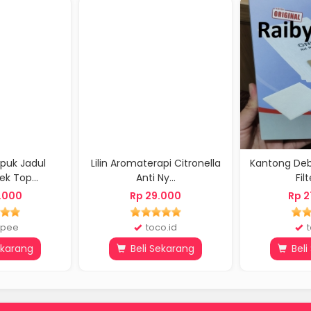
puk Jadul
Lilin Aromaterapi Citronella
Kantong Deb
k Top...
Anti Ny...
Filt
.000
Rp 29.000
Rp 2
pee
toco.id
t
ekarang
Beli Sekarang
Beli