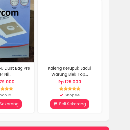
u Dust Bag Pre
Kaleng Kerupuk Jadul
BUKHU
er Nil...
Warung Blek Top...
NABAWI 
79.000
Rp 125.000
R
oco.id
Shopee
 Sekarang
Beli Sekarang
Be