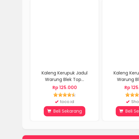
Kaleng Kerupuk Jadul
Kaleng Keru
Warung Blek Top...
Warung Ble
Rp 125.000
Rp 125
toco.id
Sho
Beli Sekarang
Beli S