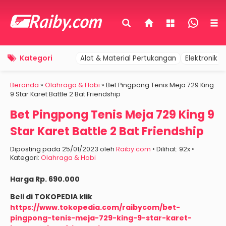
Kategori
Alat & Material Pertukangan
Elektronik 
Beranda
»
Olahraga & Hobi
»
Bet Pingpong Tenis Meja 729 King
9 Star Karet Battle 2 Bat Friendship
Bet Pingpong Tenis Meja 729 King 9
Star Karet Battle 2 Bat Friendship
Diposting pada 25/01/2023 oleh
Raiby.com
◦ Dilihat: 92x ◦
Kategori:
Olahraga & Hobi
Harga Rp. 690.000
Beli di TOKOPEDIA klik
https://www.tokopedia.com/raibycom/bet-
pingpong-tenis-meja-729-king-9-star-karet-