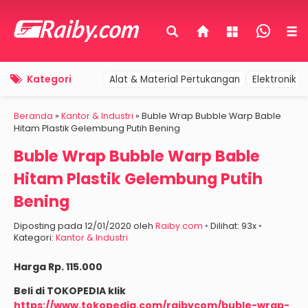
Kategori
Alat & Material Pertukangan
Elektronik 
Beranda
»
Kantor & Industri
»
Buble Wrap Bubble Warp Bable
Hitam Plastik Gelembung Putih Bening
Buble Wrap Bubble Warp Bable
Hitam Plastik Gelembung Putih
Bening
Diposting pada 12/01/2020 oleh
Raiby.com
◦ Dilihat: 93x ◦
Kategori:
Kantor & Industri
Harga Rp. 115.000
Beli di TOKOPEDIA klik
https://www.tokopedia.com/raibycom/buble-wrap-