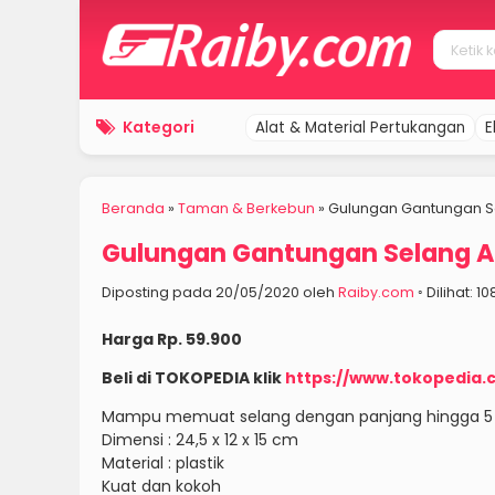
Kategori
Alat & Material Pertukangan
E
Beranda
»
Taman & Berkebun
»
Gulungan Gantungan S
Gulungan Gantungan Selang A
Diposting pada 20/05/2020 oleh
Raiby.com
◦ Dilihat: 1
Harga Rp. 59.900
Beli di TOKOPEDIA klik
https://www.tokopedia
Mampu memuat selang dengan panjang hingga 5
Dimensi : 24,5 x 12 x 15 cm
Material : plastik
Kuat dan kokoh