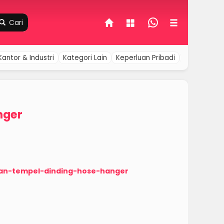
Cari
Kantor & Industri
Kategori Lain
Keperluan Pribadi
Komputer &
nger
man-tempel-dinding-hose-hanger