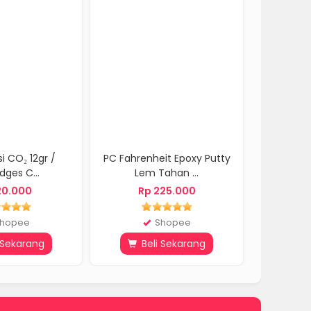
r /
PC Fahrenheit Epoxy Putty
Cairan Wiper 
Lem Tahan ...
Germany 3.78L A
Rp 225.000
Rp 115.000
Shopee
toco.id
g
Beli Sekarang
Beli Sekar