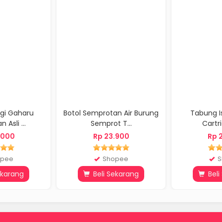
u
Botol Semprotan Air Burung
Tabung Isi CO₂ 12g
Semprot T...
Cartridges C...
Rp 23.900
Rp 20.000
Shopee
Shopee
Beli Sekarang
Beli Sekaran