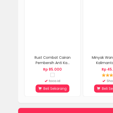
Rust Combat Cairan
Minyak Wangi Gahar
Pembersih Anti Ka...
Kalimantan Asli ...
Rp 85.000
Rp 45.000
toco.id
Shopee
Beli Sekarang
Beli Sekarang