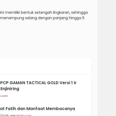
ni memiliki bentuk setengah lingkaran, sehingga
pu menampung selang dengan panjang hingga 5
PCP GAMAN TACTICAL GOLD Versi 1 ir
Enjiniring
y.com
at Fatih dan Manfaat Membacanya
5/2025 oleh
Raiby.com