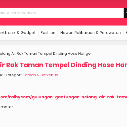
lektronik & Gadget
Fashion
Hewan Peliharaan & Perawatan
elang Air Rak Taman Tempel Dinding Hose Hanger
ir Rak Taman Tempel Dinding Hose Ha
08x ◦ Kategori:
Taman & Berkebun
.com/raibycom/gulungan-gantungan-selang-air-rak-ta
 meter