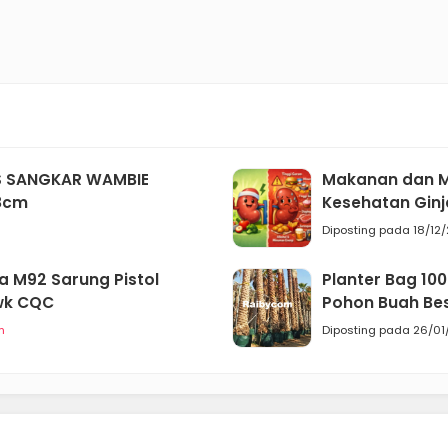
S SANGKAR WAMBIE
Makanan dan M
8cm
Kesehatan Ginj
Diposting pada 18/12
a M92 Sarung Pistol
Planter Bag 10
wk CQC
Pohon Buah Be
m
Diposting pada 26/01