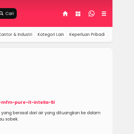
Cari
Kantor & Industri
Kategori Lain
Keperluan Pribadi
Komputer &
-mfm-pure-it-intella-5l
at yang berasal dari air yang dituangkan ke dalam
au sobek.