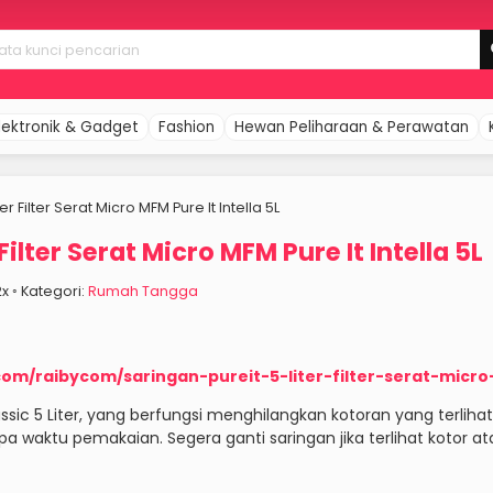
lektronik & Gadget
Fashion
Hewan Peliharaan & Perawatan
er Filter Serat Micro MFM Pure It Intella 5L
Filter Serat Micro MFM Pure It Intella 5L
02x ◦ Kategori:
Rumah Tangga
om/raibycom/saringan-pureit-5-liter-filter-serat-micro
lassic 5 Liter, yang berfungsi menghilangkan kotoran yang terlih
apa waktu pemakaian. Segera ganti saringan jika terlihat kotor at