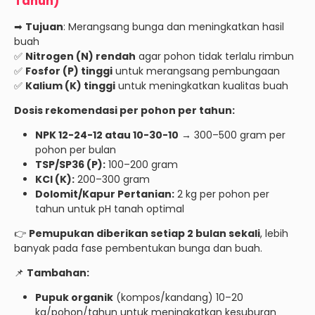
Tahun)
➡
Tujuan
: Merangsang bunga dan meningkatkan hasil
buah
✅
Nitrogen (N) rendah
agar pohon tidak terlalu rimbun
✅
Fosfor (P) tinggi
untuk merangsang pembungaan
✅
Kalium (K) tinggi
untuk meningkatkan kualitas buah
Dosis rekomendasi per pohon per tahun:
NPK 12-24-12 atau 10-30-10
→ 300–500 gram per
pohon per bulan
TSP/SP36 (P):
100–200 gram
KCl (K):
200–300 gram
Dolomit/Kapur Pertanian:
2 kg per pohon per
tahun untuk pH tanah optimal
👉
Pemupukan diberikan setiap 2 bulan sekali
, lebih
banyak pada fase pembentukan bunga dan buah.
📌
Tambahan:
Pupuk organik
(kompos/kandang) 10–20
kg/pohon/tahun untuk meningkatkan kesuburan