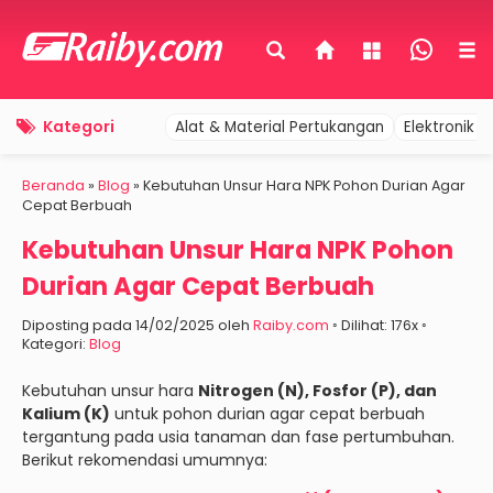
Kategori
Alat & Material Pertukangan
Elektronik 
Beranda
»
Blog
»
Kebutuhan Unsur Hara NPK Pohon Durian Agar
Cepat Berbuah
Kebutuhan Unsur Hara NPK Pohon
Durian Agar Cepat Berbuah
Diposting pada 14/02/2025 oleh
Raiby.com
◦ Dilihat: 176x ◦
Kategori:
Blog
Kebutuhan unsur hara
Nitrogen (N), Fosfor (P), dan
Kalium (K)
untuk pohon durian agar cepat berbuah
tergantung pada usia tanaman dan fase pertumbuhan.
Berikut rekomendasi umumnya: