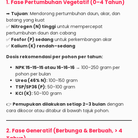
1. Fase Pertumbuhan Vegetatif (0–4 Tahun)
➡
Tujuan
: Mendorong pertumbuhan daun, akar, dan
batang yang kuat
✅
Nitrogen (N) tinggi
untuk mempercepat
pertumbuhan daun dan cabang
✅
Fosfor (P) sedang
untuk perkembangan akar
✅
Kalium (K) rendah–sedang
Dosis rekomendasi per pohon per tahun:
NPK 15-15-15 atau 16-16-16
→ 100–250 gram per
pohon per bulan
Urea (46% N):
100–150 gram
TSP/SP36 (P):
50–100 gram
KCl (K):
50–100 gram
👉
Pemupukan dilakukan setiap 2–3 bulan
dengan
cara dikocor atau ditabur di bawah tajuk pohon.
2. Fase Generatif (Berbunga & Berbuah, > 4