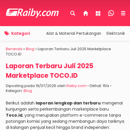
Kategori
Alat & Material Pertukangan
Elektronik 
Beranda
»
Blog
»
Laporan Terbaru Juli 2025 Marketplace
TOCO.ID
Laporan Terbaru Juli 2025
Marketplace TOCO.ID
Diposting pada 19/07/2025 oleh
Raiby.com
◦ Dilihat: 151x ◦
Kategori:
Blog
Berikut adalah
laporan lengkap dan terbaru
mengenai
kunjungan serta perkembangan marketplace baru
Toco.id
, yang merupakan platform e-commerce tanpa
potongan komisi yang sedang membangun daya tariknya
di kalangan penjual kecil hingga brand independen: