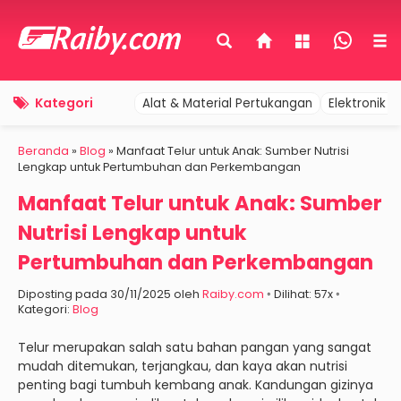
Kategori
Alat & Material Pertukangan
Elektronik 
Beranda
»
Blog
»
Manfaat Telur untuk Anak: Sumber Nutrisi
Lengkap untuk Pertumbuhan dan Perkembangan
Manfaat Telur untuk Anak: Sumber
Nutrisi Lengkap untuk
Pertumbuhan dan Perkembangan
Diposting pada 30/11/2025 oleh
Raiby.com
◦ Dilihat: 57x ◦
Kategori:
Blog
Telur merupakan salah satu bahan pangan yang sangat
mudah ditemukan, terjangkau, dan kaya akan nutrisi
penting bagi tumbuh kembang anak. Kandungan gizinya