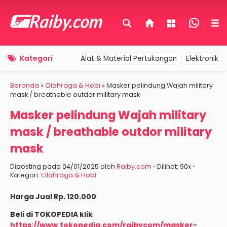
Kategori
Alat & Material Pertukangan
Elektronik 
Beranda
»
Olahraga & Hobi
»
Masker pelindung Wajah military
mask / breathable outdor military mask
Masker pelindung Wajah military
mask / breathable outdor military
mask
Diposting pada 04/01/2025 oleh
Raiby.com
◦ Dilihat: 90x ◦
Kategori:
Olahraga & Hobi
Harga Jual Rp. 120.000
Beli di TOKOPEDIA klik
https://www.tokopedia.com/raibycom/masker-