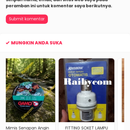
peramban ini untuk komentar saya berikutnya.
MUNGKIN ANDA SUKA
n Angin
FITTING SOKET LAMPU
Gold Eagle No Leak