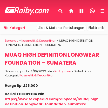
Kategori
Alat & Material Pertukangan
Elektronik 
Beranda
»
Kosmetik & Kecantikan
»
MUAQ HIGH DEFINITION
LONGWEAR FOUNDATION – SUMATERA
MUAQ HIGH DEFINITION LONGWEAR
FOUNDATION – SUMATERA
Diposting pada 14/10/2022 oleh
Raiby.com
◦ Dilihat: 91x ◦
Kategori:
Kosmetik & Kecantikan
Harga Rp. 225.000
Beli di TOKOPEDIA klik
https://www.tokopedia.com/raibycom/muaq-high-
definition-longwear-foundation-sumatera