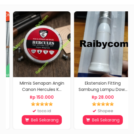
s
Mimis Senapan Angin
Ekstension Fitting
Canon Hercules K...
Sambung Lampu Dow...
Rp 150.000
Rp 28.000
toco.id
Shopee
Beli Sekarang
Beli Sekarang