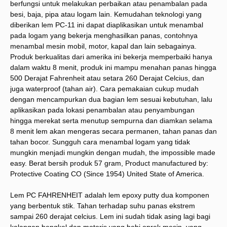
berfungsi untuk melakukan perbaikan atau penambalan pada
besi, baja, pipa atau logam lain. Kemudahan teknologi yang
diberikan lem PC-11 ini dapat diaplikasikan untuk menambal
pada logam yang bekerja menghasilkan panas, contohnya
menambal mesin mobil, motor, kapal dan lain sebagainya.
Produk berkualitas dari amerika ini bekerja memperbaiki hanya
dalam waktu 8 menit, produk ini mampu menahan panas hingga
500 Derajat Fahrenheit atau setara 260 Derajat Celcius, dan
juga waterproof (tahan air). Cara pemakaian cukup mudah
dengan mencampurkan dua bagian lem sesuai kebutuhan, lalu
aplikasikan pada lokasi penambalan atau penyambungan
hingga merekat serta menutup sempurna dan diamkan selama
8 menit lem akan mengeras secara permanen, tahan panas dan
tahan bocor. Sungguh cara menambal logam yang tidak
mungkin menjadi mungkin dengan mudah, the impossible made
easy. Berat bersih produk 57 gram, Product manufactured by:
Protective Coating CO (Since 1954) United State of America.
Lem PC FAHRENHEIT adalah lem epoxy putty dua komponen
yang berbentuk stik. Tahan terhadap suhu panas ekstrem
sampai 260 derajat celcius. Lem ini sudah tidak asing lagi bagi