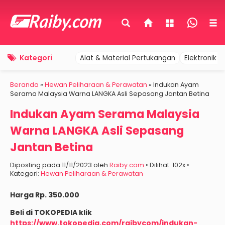
Kategori
Alat & Material Pertukangan
Elektronik 
Beranda
»
Hewan Peliharaan & Perawatan
»
Indukan Ayam
Serama Malaysia Warna LANGKA Asli Sepasang Jantan Betina
Indukan Ayam Serama Malaysia
Warna LANGKA Asli Sepasang
Jantan Betina
Diposting pada 11/11/2023 oleh
Raiby.com
◦ Dilihat: 102x ◦
Kategori:
Hewan Peliharaan & Perawatan
Harga Rp. 350.000
Beli di TOKOPEDIA klik
https://www.tokopedia.com/raibycom/indukan-