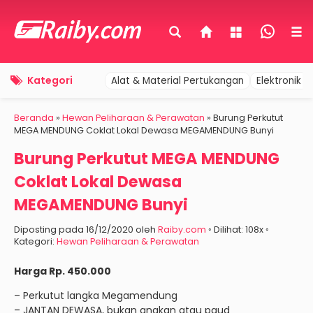
Kategori
Alat & Material Pertukangan
Elektronik 
Beranda
»
Hewan Peliharaan & Perawatan
»
Burung Perkutut
MEGA MENDUNG Coklat Lokal Dewasa MEGAMENDUNG Bunyi
Burung Perkutut MEGA MENDUNG
Coklat Lokal Dewasa
MEGAMENDUNG Bunyi
Diposting pada 16/12/2020 oleh
Raiby.com
◦ Dilihat: 108x ◦
Kategori:
Hewan Peliharaan & Perawatan
Harga Rp. 450.000
– Perkutut langka Megamendung
– JANTAN DEWASA, bukan anakan atau paud