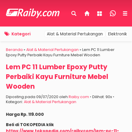
Kategori
Alat & Material Pertukangan
Elektronik 
Beranda
»
Alat & Material Pertukangan
»
Lem PC 11 Lumber
Epoxy Putty Perbaiki Kayu Furniture Mebel Wooden
Lem PC 11 Lumber Epoxy Putty
Perbaiki Kayu Furniture Mebel
Wooden
Diposting pada 09/07/2020 oleh
Raiby.com
◦ Dilihat: 90x ◦
Kategori:
Alat & Material Pertukangan
Harga Rp. 119.000
Beli di TOKOPEDIA klik
https://www.tokopedia.com/raibycom/lem-pc-11-