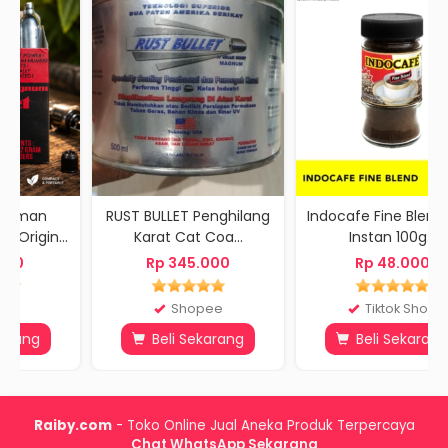
RUST BULLET Penghilang
Indocafe Fine Blend Kopi
...
Karat Cat Coa...
Instan 100g...
Rp 345.000
Rp 48.000
Shopee
Tiktok Shop
Beli Sekarang
Beli Sekarang
Raiby.com
- Toko Online Jual Aneka Produk Terpercaya
Chat WhatsApp Sekarang