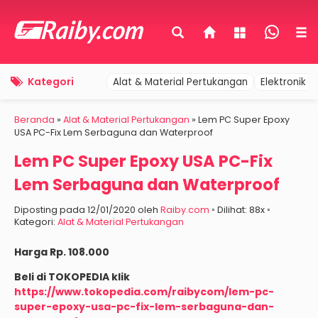
Kategori
Alat & Material Pertukangan
Elektronik 
Beranda
»
Alat & Material Pertukangan
»
Lem PC Super Epoxy
USA PC-Fix Lem Serbaguna dan Waterproof
Lem PC Super Epoxy USA PC-Fix
Lem Serbaguna dan Waterproof
Diposting pada 12/01/2020 oleh
Raiby.com
◦ Dilihat: 88x ◦
Kategori:
Alat & Material Pertukangan
Harga Rp. 108.000
Beli di TOKOPEDIA klik
https://www.tokopedia.com/raibycom/lem-pc-
super-epoxy-usa-pc-fix-lem-serbaguna-dan-