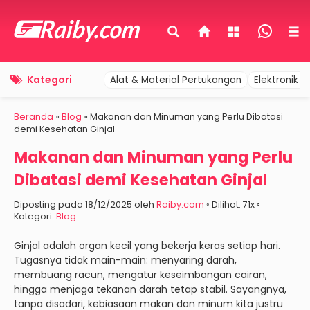
Kategori
Alat & Material Pertukangan
Elektronik 
Beranda
»
Blog
»
Makanan dan Minuman yang Perlu Dibatasi
demi Kesehatan Ginjal
Makanan dan Minuman yang Perlu
Dibatasi demi Kesehatan Ginjal
Diposting pada 18/12/2025 oleh
Raiby.com
◦ Dilihat: 71x ◦
Kategori:
Blog
Ginjal adalah organ kecil yang bekerja keras setiap hari.
Tugasnya tidak main-main: menyaring darah,
membuang racun, mengatur keseimbangan cairan,
hingga menjaga tekanan darah tetap stabil. Sayangnya,
tanpa disadari, kebiasaan makan dan minum kita justru