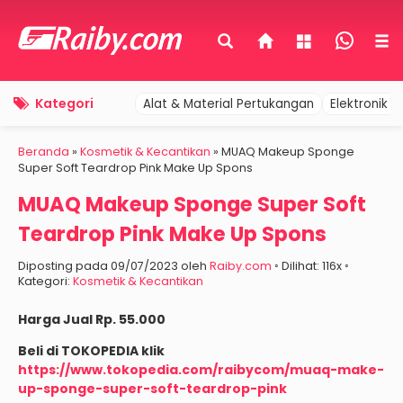
Kategori
Alat & Material Pertukangan
Elektronik 
Beranda
»
Kosmetik & Kecantikan
»
MUAQ Makeup Sponge
Super Soft Teardrop Pink Make Up Spons
MUAQ Makeup Sponge Super Soft
Teardrop Pink Make Up Spons
Diposting pada 09/07/2023 oleh
Raiby.com
◦ Dilihat: 116x ◦
Kategori:
Kosmetik & Kecantikan
Harga Jual Rp. 55.000
Beli di TOKOPEDIA klik
https://www.tokopedia.com/raibycom/muaq-make-
up-sponge-super-soft-teardrop-pink