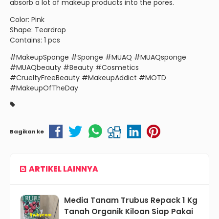
absorb a lot of makeup products into the pores.
Color: Pink
Shape: Teardrop
Contains: 1 pcs
#MakeupSponge #Sponge #MUAQ #MUAQsponge
#MUAQbeauty #Beauty #Cosmetics
#CrueltyFreeBeauty #MakeupAddict #MOTD
#MakeupOfTheDay
Bagikan ke
ARTIKEL LAINNYA
Media Tanam Trubus Repack 1 Kg
Tanah Organik Kiloan Siap Pakai